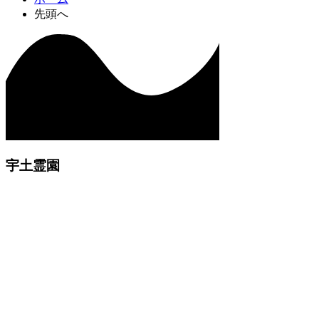
先頭へ
宇土霊園